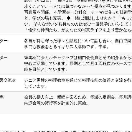
影会（年12回） 毎月1回、季節の移ろいを感じる風景
歩くことで、一人では気づかなかった視点が見つかります
写真展を開催。 4.学習会・分科会 テーマに沿った技術
ど、学びの場も充実。 ◆一緒に活動しませんか？ 「も
い」 そんな想いをお持ちの方はぜひ一度見学にいらしてく
「愉快な仲間たち」があなたの写真ライフをより豊かなも
ター
各自が持ち寄った様々な話題について話し合い、自由で楽
学でも教鞭をとるイギリス人講師です。中級。
ター
練馬稲門会カルチャクラブは稲門会会員とその紹介者から
中心に活動しています。原則として月１回程度のペースで
睦を目的としています。
民交流セ
シニア男性の料理教室を通じて料理技能の修得と交流を行
しています。
馬
会員の棋力向上、親睦を図るため、毎週の定例会、毎月講
納涼会等の諸行事を計画的に実施。