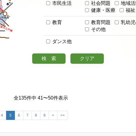
市民生活
社会問題
地域活
健康・医療
福祉
教育
教育問題
乳幼児
その他
ダンス他
全
135
件中
41
〜
50
件表示
4
5
6
7
8
9
>
>>