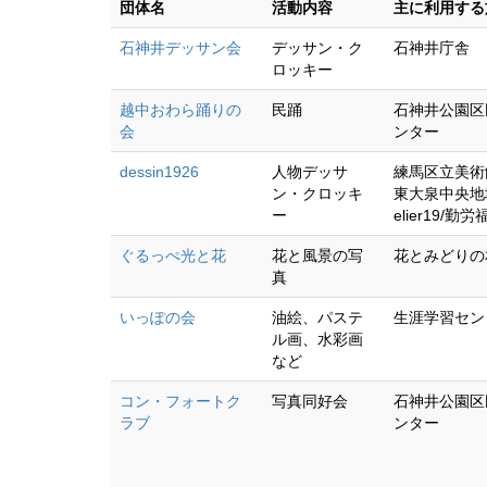
団体名
活動内容
主に利用する
石神井デッサン会
デッサン・ク
石神井庁舎
ロッキー
越中おわら踊りの
民踊
石神井公園区
会
ンター
dessin1926
人物デッサ
練馬区立美術
ン・クロッキ
東大泉中央地
ー
elier19/勤
ぐるっぺ光と花
花と風景の写
花とみどりの
真
いっぽの会
油絵、パステ
生涯学習セン
ル画、水彩画
など
コン・フォートク
写真同好会
石神井公園区
ラブ
ンター