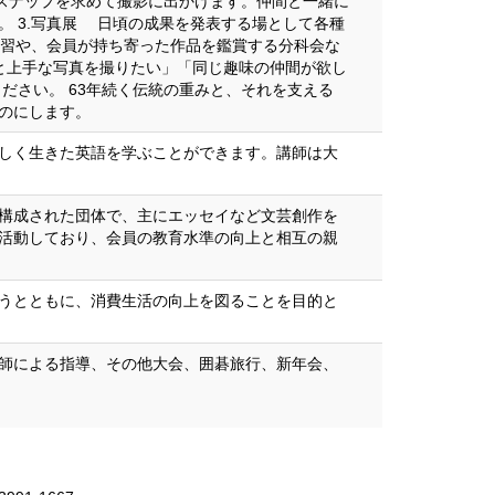
やスナップを求めて撮影に出かけます。仲間と一緒に
。 3.写真展 日頃の成果を発表する場として各種
学習や、会員が持ち寄った作品を鑑賞する分科会な
っと上手な写真を撮りたい」「同じ趣味の仲間が欲し
ださい。 63年続く伝統の重みと、それを支える
のにします。
しく生きた英語を学ぶことができます。講師は大
構成された団体で、主にエッセイなど文芸創作を
活動しており、会員の教育水準の向上と相互の親
うとともに、消費生活の向上を図ることを目的と
師による指導、その他大会、囲碁旅行、新年会、