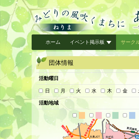
ホーム
イベント掲示板
サーク
団体情報
活動曜日
日
月
火
水
木
金
活動地域