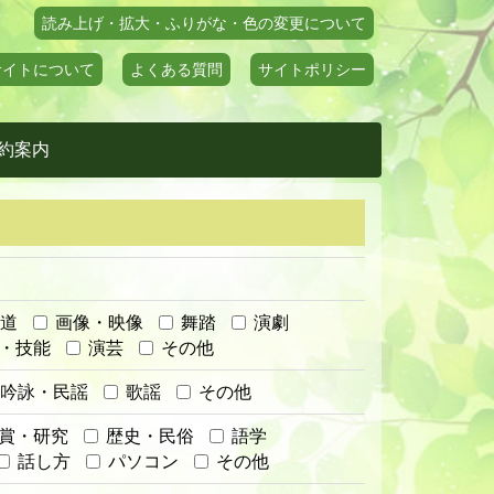
読み上げ・拡大・ふりがな・色の変更について
サイトについて
よくある質問
サイトポリシー
約案内
道
画像・映像
舞踏
演劇
・技能
演芸
その他
吟詠・民謡
歌謡
その他
賞・研究
歴史・民俗
語学
話し方
パソコン
その他