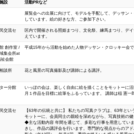
施設
活動PRなど
展覧会への出展に向けて、モデルを手配して、デッサン・
しています。絵の好きな方、ご参加下さい。
民交流セ
区内で開催される照姫まつり、文化祭、練馬まつり、デイ
えています。
館
創作室 /
平成15年から活動を始めた人物デッサン・クロッキー会
域集会所at
労福祉会館
相談所
花と風景の写真撮影及び講師による講評。
ター分館
いっぽの会は、楽しく自由に絵を描くことをモットーに活
月１作品を目標に絵筆をふるっています。 講師は稲 憲一
民交流セ
【63年の伝統と共に】 私たちの写真クラブは、63年と
モットーに、会員同士の親睦を深めながら、写真技術の健
◆主な活動内容 年間を通じて、多彩な行事を用意していま
きし、作品の講評会を行います。専門的な視点からのアドバ