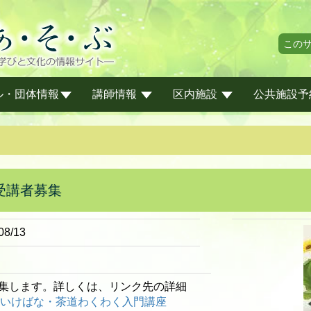
この
ル・団体情報
講師情報
区内施設
公共施設予
受講者募集
08/13
集します。詳しくは、リンク先の詳細
いけばな・茶道わくわく入門講座