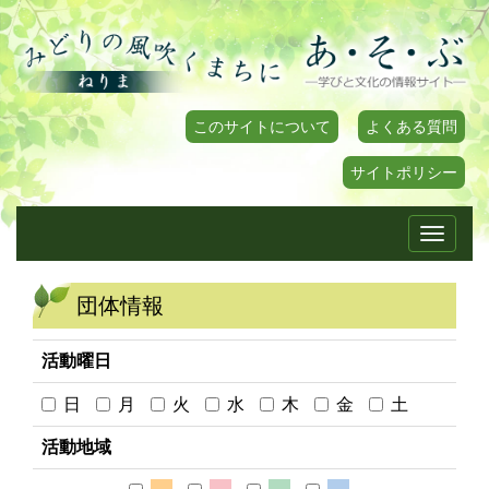
このサイトについて
よくある質問
サイトポリシー
Toggle
navigati
団体情報
活動曜日
日
月
火
水
木
金
土
活動地域