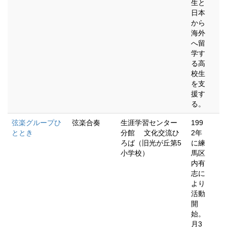
生と
日本
から
海外
へ留
学す
る高
校生
を支
援す
る。
弦楽グループひ
弦楽合奏
生涯学習センター
199
ととき
分館 文化交流ひ
2年
ろば（旧光が丘第5
に練
小学校）
馬区
内有
志に
より
活動
開
始。
月3