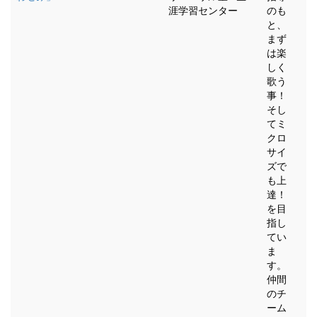
涯学習センター
のも
と、
まず
は楽
しく
歌う
事！
そし
てミ
クロ
サイ
ズで
も上
達！
を目
指し
てい
ま
す。
仲間
のチ
ーム