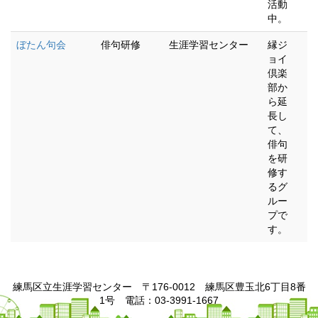
活動
中。
ぼたん句会
俳句研修
生涯学習センター
縁ジ
ョイ
倶楽
部か
ら延
長し
て、
俳句
を研
修す
るグ
ルー
プで
す。
練馬区立生涯学習センター 〒176-0012 練馬区豊玉北6丁目8番
1号 電話：03-3991-1667