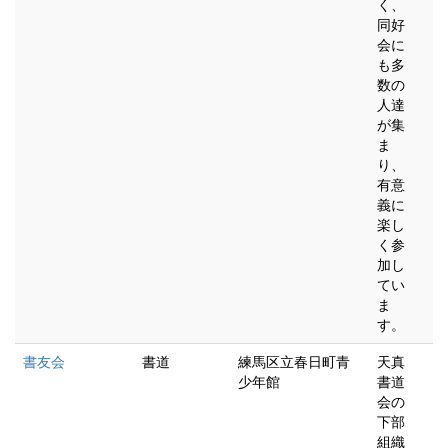
く、
同好
会に
も多
数の
人達
が集
ま
り、
有意
義に
楽し
く参
加し
てい
ま
す。
書友会
書道
練馬区立春日町青
天真
少年館
書道
会の
下部
組織