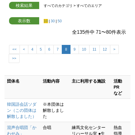
検索結果
すべてのカテゴリ
>
すべてのエリア
表示数
10
|
30
|
50
全
135
件中
71
〜
80
件表示
<<
<
4
5
6
7
8
9
10
11
12
>
>>
団体名
活動内容
主に利用する施設
活動
PR
など
韓国語会話ソダ
※本団体は
ン（この団体は
解散しまし
解散しました）
た
混声合唱団「か
合唱
練馬文化センター
熱血
わせみ」
リハーサル室 ●生
指導