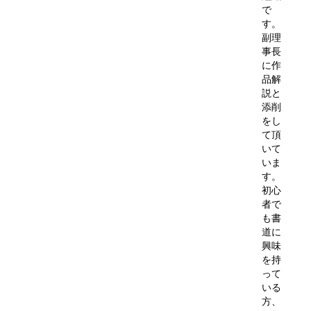
で
す。
副理
事長
に作
品解
説と
添削
をし
て頂
いて
いま
す。
初心
者で
も書
道に
興味
を持
って
いる
方、