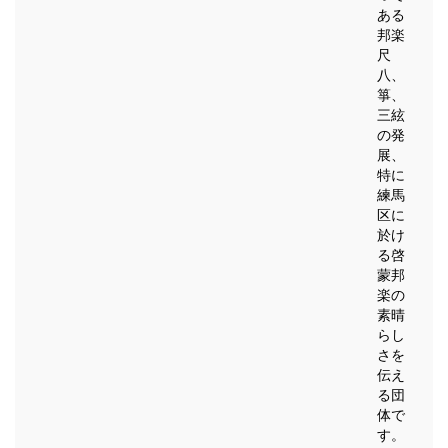
ある
邦楽
尺
八、
箏、
三絃
の発
展、
特に
練馬
区に
於け
る啓
蒙邦
楽の
素晴
らし
さを
伝え
る団
体で
す。