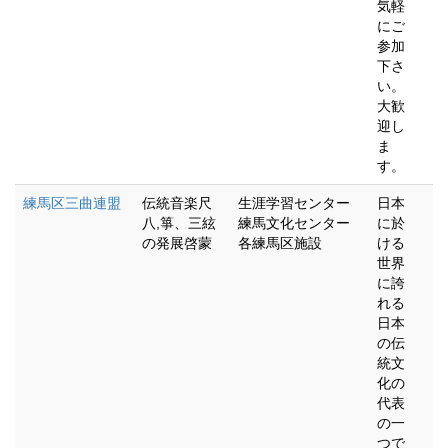
気軽
にご
参加
下さ
い。
大歓
迎し
ま
す。
練馬区三曲連盟
伝統音楽尺
生涯学習センター
日本
八,箏、三絃
練馬文化センター
に於
の発展啓蒙
各練馬区施設
ける
世界
に誇
れる
日本
の伝
統文
化の
代表
の一
つで