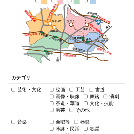
カテゴリ
芸術・文化
絵画
工芸
書道
画像・映像
舞踏
演劇
茶道・華道
文化・技能
演芸
その他
音楽
合唱等
器楽
吟詠・民謡
歌謡