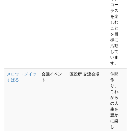
コー
ラス
を楽
しむ
こと
を目
標に
活動
して
いま
す。
メロウ ・メイツ
会議イベン
区役所
交流会場
仲間
すばる
ト
作
り、
これ
から
の人
生を
豊か
に楽
し