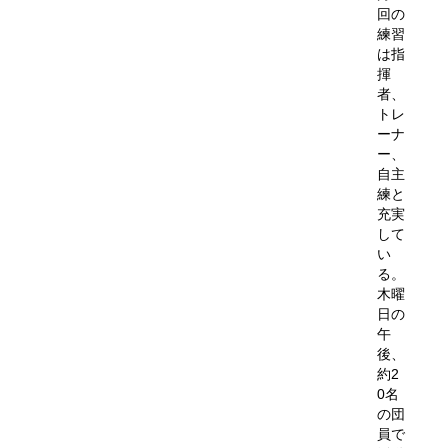
回の
練習
は指
揮
者、
トレ
ーナ
ー、
自主
練と
充実
して
い
る。
木曜
日の
午
後、
約2
0名
の団
員で