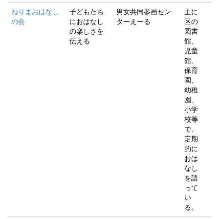
ねりまおはなし
子どもたち
男女共同参画セン
主に
の会
におはなし
ターえーる
区の
の楽しさを
図書
伝える
館、
児童
館、
保育
園、
幼稚
園、
小学
校等
で、
定期
的に
おは
なし
を語
って
い
る。