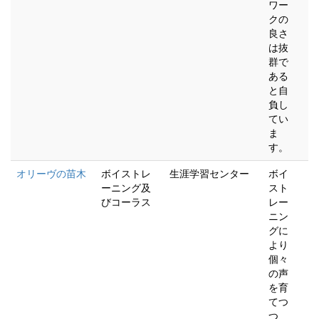
ワー
クの
良さ
は抜
群で
ある
と自
負し
てい
ま
す。
オリーヴの苗木
ボイストレ
生涯学習センター
ボイ
ーニング及
スト
びコーラス
レー
ニン
グに
より
個々
の声
を育
てつ
つ、