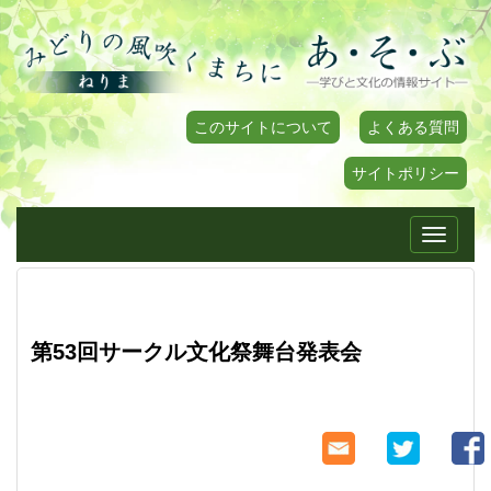
このサイトについて
よくある質問
サイトポリシー
Toggle
navigati
第53回サークル文化祭舞台発表会