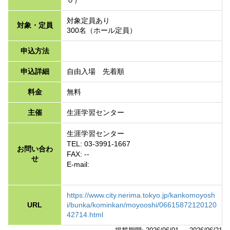
０）
対象定員あり
対象・定員
300名（ホール定員）
申込方法
申込詳細
自由入場 先着順
料金
無料
主催
生涯学習センター
生涯学習センター
TEL: 03-3991-1667
お問い合わ
FAX: --
せ
E-mail:
https://www.city.nerima.tokyo.jp/kankomoyosh
URL
i/bunka/kominkan/moyooshi/06615872120120
42714.html