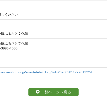
越しください
公園ふるさと文化館
公園ふるさと文化館
3-3996-4060
/www.neribun.or.jp/event/detail_f.cgi?id=202605011777612224
一覧ページへ戻る