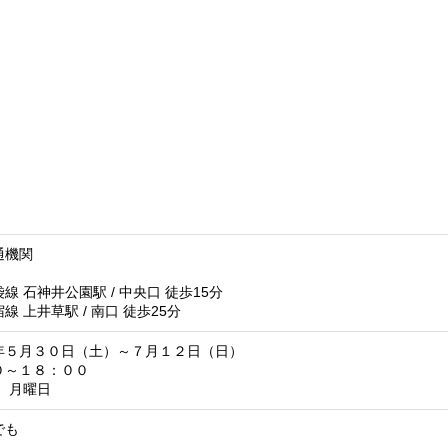
通機関
線 石神井公園駅 / 中央口 徒歩15分
線 上井草駅 / 南口 徒歩25分
年５月３０日（土）～７月１２日（日）
０～１８：００
 月曜日
でも