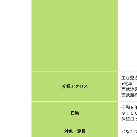
主な交
●電車
交通アクセス
西武池袋
西武新宿
令和８
日時
９：０
休館日：
対象・定員
どなた